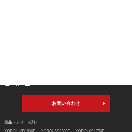
本社・技術研究所
〒409-3303
山梨県南巨摩郡身延町寺沢3250
お問い合わせ
製品（シリーズ別）
YOROI 12D1800F
YOROI 6S2200F
YOROI 6S1750F