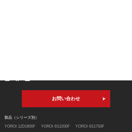
本社・技術研究所
〒409-3303
山梨県南巨摩郡身延町寺沢3250
お問い合わせ
製品（シリーズ別）
YOROI 12D1800F
YOROI 6S2200F
YOROI 6S1750F