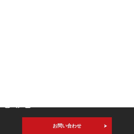
2020年12月
本社・技術研究所
〒409-3303
山梨県南巨摩郡身延町寺沢3250
お問い合わせ