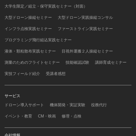
大学生限定／組立・保守実践セミナー（対面）
大型ドローン操縦セミナー
大型ドローン実践操縦コンサル
インフラ点検実践セミナー
ファーストライン実践セミナー
プログラミング飛行組込実践セミナー
液体・顆粒散布実践セミナー
目視外運搬２人操縦セミナー
測量のためのフライトセミナー
技能確認試験
講師育成セミナー
実技フィールド紹介
受講者感想
サービス
ドローン導入サポート
機体開発・実証実験
役務代行
イベント・教育
CM・映画
修理・点検
会社情報