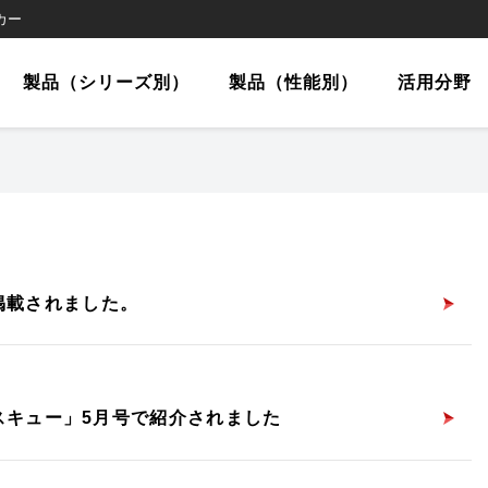
カー
製品（シリーズ別）
製品（性能別）
活用分野
掲載されました。
セミナーに関する
開発・実証実験
ATANAシリーズ
JUIDAトップ
災害救助
国家ライセンス取得セ
役務代行に関するお問
TUZUMIシリーズ
土木建設
役務代行
アドバンスセミ
修理・点検お問
RASENシリ
イベント・
林業
お問い合わせ
い合わせ
ミナー
ップ
せ
（性能別）／搭載
製品（性能別）／搭載
製品（性能別）
荷重10kg未満
荷重20kg未満
荷重40kg未
レスキュー」5月号で紹介されました