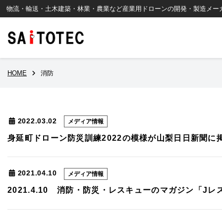
コ
ナ
物流・輸送・土木建築・林業・農業など産業用ドローンの開発・製造メー
ン
ビ
テ
ゲ
ン
ー
ツ
シ
へ
ョ
ス
ン
HOME
消防
キ
に
ッ
移
プ
動
2022.03.02
メディア情報
身延町ドローン防災訓練2022の模様が山梨日日新聞に
スタートアップセミナ
ドローン導入サポート
製品・その他のお問い
YOROIシリーズ
物流・輸送
各種
機体
K
合わせ
ー
製品（性能別）／搭載
製品
2021.04.10
メディア情報
荷重500g未満
2021.4.10 消防・防災・レスキューのマガジン「J