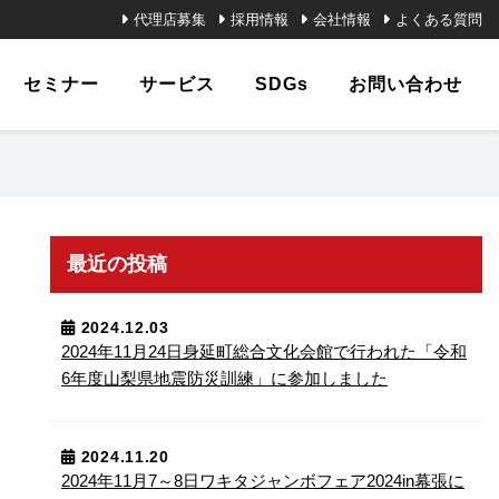
代理店募集
採用情報
会社情報
よくある質問
セミナー
サービス
SDGs
お問い合わせ
最近の投稿
ナート
い合わ
ーズ
教育
HAYABUSAシリーズ
技能確認試験
よくある質問
CM・映画
農業
2024.12.03
2024年11月24日⾝延町総合⽂化会館で行われた「令和
6年度山梨県地震防災訓練」に参加しました
／搭載
製品（性能別）／搭載
満
荷重80kg未満
2024.11.20
2024年11月7～8日ワキタジャンボフェア2024in幕張に