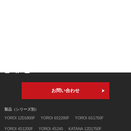
本社・技術研究所
〒409-3303
山梨県南巨摩郡身延町寺沢3250
お問い合わせ
製品（シリーズ別）
YOROI 12D1800F
YOROI 6S2200F
YOROI 6S1750F
YOROI 4S1200F
YOROI 4S240
KATANA 12D1750F