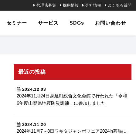
代理店募集
採用情報
会社情報
よくある質問
セミナー
サービス
SDGs
お問い合わせ
最近の投稿
ナート
い合わ
ーズ
教育
HAYABUSAシリーズ
技能確認試験
よくある質問
CM・映画
農業
2024.12.03
2024年11月24日⾝延町総合⽂化会館で行われた「令和
6年度山梨県地震防災訓練」に参加しました
／搭載
製品（性能別）／搭載
満
荷重80kg未満
2024.11.20
2024年11月7～8日ワキタジャンボフェア2024in幕張に