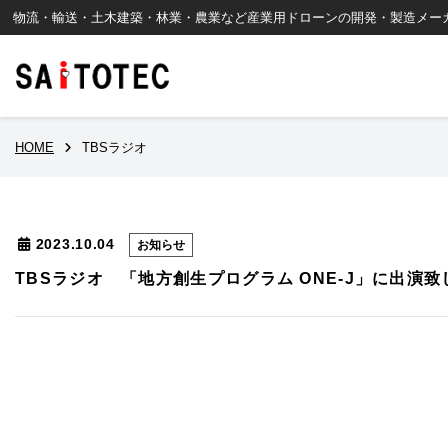
コ
ナ
物流・輸送・土木建築・林業・農業など産業用ドローンの開発・製造メー
ン
ビ
テ
ゲ
ン
ー
ツ
シ
へ
ョ
ス
ン
HOME
TBSラジオ
キ
に
ッ
移
プ
動
2023.10.04
お知らせ
TBSラジオ 「地方創生プログラム ONE-J」に出演
スタートアップセミナ
ドローン導入サポート
製品・その他のお問い
YOROIシリーズ
物流・輸送
各種
機体
K
合わせ
ー
製品（性能別）／搭載
製品
荷重500g未満