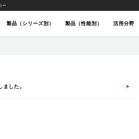
カー
製品（シリーズ別）
製品（性能別）
活用分野
致しました。
セミナーに関する
開発・実証実験
ATANAシリーズ
JUIDAトップ
災害救助
国家ライセンス取得セ
役務代行に関するお問
TUZUMIシリーズ
土木建設
役務代行
アドバンスセミ
修理・点検お問
RASENシリ
イベント・
林業
お問い合わせ
い合わせ
ミナー
ップ
せ
（性能別）／搭載
製品（性能別）／搭載
製品（性能別）
荷重10kg未満
荷重20kg未満
荷重40kg未